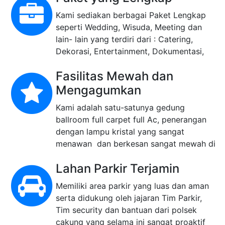
Bekasi dan sekitarnya serta lokasinya
yang sangat dekat dari pintu exit tol
Cakung Barat, cakung Timur dan
Paket yang Lengkap
Pulogebang
Kami sediakan berbagai Paket Lengkap
seperti Wedding, Wisuda, Meeting dan
lain- lain yang terdiri dari : Catering,
Dekorasi, Entertainment, Dokumentasi,
Gaun, Make-up, Kartu Undangan dan
Fasilitas Mewah dan
Mobil Pengantin ( untuk Wedding )
Mengagumkan
Kami adalah satu-satunya gedung
ballroom full carpet full Ac, penerangan
dengan lampu kristal yang sangat
menawan dan berkesan sangat mewah di
wilayah cakung Jakarta Timur
Lahan Parkir Terjamin