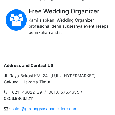
Memiliki area parkir yang luas dan aman
serta didukung oleh jajaran Tim Parkir,
Tim security dan bantuan dari polsek
cakung yang selama ini sangat proaktif
Free Wedding Organizer
Kami siapkan Wedding Organizer
profesional demi suksesnya event resepsi
pernikahan anda.
Address and Contact US
Jl. Raya Bekasi KM. 24 (LULU HYPERMARKET)
Cakung - Jakarta Timur
: 021- 46822139 / 0813.1575.4655 /